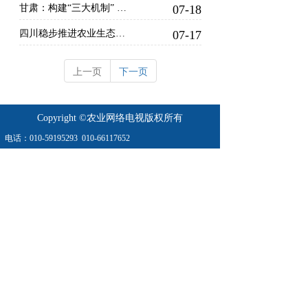
甘肃：构建“三大机制” 打通种养循环堵点
07-18
四川稳步推进农业生态资源环境保护工作 “十四五”时期 我们收获了这些成果
07-17
上一页
下一页
Copyright ©农业网络电视版权所有
电话：
010-59195293
010-66117652
地址：农业农村部北区16/18号楼
农业农村部农村经济研究中心南楼
业务：010- 66067899  
010-66167899
京公网安11010802023304号
京ICP备2021023101号