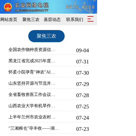
T
网站首页
聚焦三农
基层动态
联系我们
o
g
聚焦三农
g
l
e
全国农作物种质资源信息平台上线试运行
09-04
n
a
黑龙江省完成2025年度驻村帮扶力量优化调整 7408名驻村干部奔赴乡村振兴一线
07-31
v
怀柔小院孕育“神农”AI农场
07-30
i
g
山东坚持开源与节流并重、增产与减损并行，推动各环节落实节粮减损 全链条节粮减损，山东有“粮”策
07-29
a
t
全省畜牧兽医工作会议暨动物疫情形势会商会在驻马店市召开
07-28
i
o
山西农业大学有机旱作农业重点实验室 牵头建设的“秸秆聚乳酸可降解地膜中试平台”启用
07-25
n
上半年兰州市农业农村经济稳中向好
07-24
“三湘粮仓”夺丰收——湖南半年经济观察之一
07-23