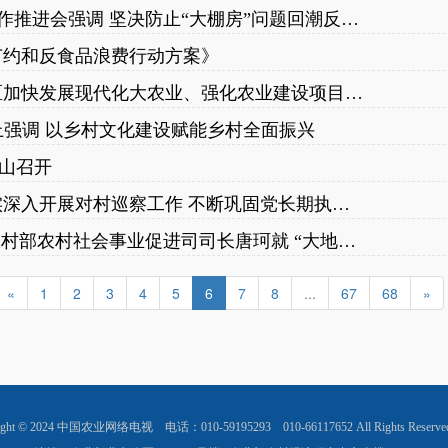
农业农村部召开“大棚房”问题常态化监管工作推进会强调 坚决防止“大棚房”问题回潮反弹 牢牢守住耕地红线
节约和反食品浪费行动方案》
农业农村部召开常务会议 研究支持东北地区加快发展现代化大农业、强化农业建设项目管理等工作
上强调 以乡村文化建设赋能乡村全面振兴
山召开
李希在对村巡察工作推进座谈会上强调 扎实深入开展对村巡察工作 不断巩固党长期执政的政治根基
共襄“大地流彩”乡村文化嘉年华 ——农业农村部农村社会事业促进司司长唐珂就 “大地流彩·全国乡村文化艺术展演季”答记者问
«
1
2
3
4
5
6
7
8
...
67
68
»
ight © 2024 中国农业网络电视    电话：010-59195293    010-66117652 All Rights Reserved  