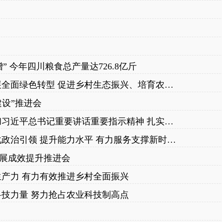
 今年四川粮食总产量达726.8亿斤
农业农村部召开常务会议 研究加快农业发展全面绿色转型 促进乡村生态振兴、培育农业企业等工作
建设”推进会
农业农村部党组召开会议强调 深入学习贯彻习近平总书记重要讲话重要指示精神 扎实做好“一带一路”农业合作、农村民生领域工作
韩俊在农业农村部直属单位调研时强调 强化政治引领 提升能力水平 有力服务支撑新时代新征程“三农”工作
展成效提升推进会
生产力 有力有效推进乡村全面振兴
科技力量 努力抢占农业科技制高点