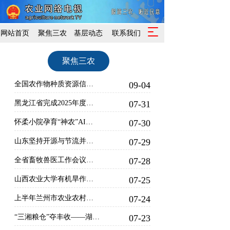
T
网站首页
聚焦三农
基层动态
联系我们
o
g
聚焦三农
g
l
e
全国农作物种质资源信息平台上线试运行
09-04
n
a
黑龙江省完成2025年度驻村帮扶力量优化调整 7408名驻村干部奔赴乡村振兴一线
07-31
v
怀柔小院孕育“神农”AI农场
07-30
i
g
山东坚持开源与节流并重、增产与减损并行，推动各环节落实节粮减损 全链条节粮减损，山东有“粮”策
07-29
a
t
全省畜牧兽医工作会议暨动物疫情形势会商会在驻马店市召开
07-28
i
o
山西农业大学有机旱作农业重点实验室 牵头建设的“秸秆聚乳酸可降解地膜中试平台”启用
07-25
n
上半年兰州市农业农村经济稳中向好
07-24
“三湘粮仓”夺丰收——湖南半年经济观察之一
07-23