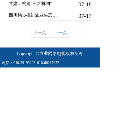
甘肃：构建“三大机制” 打通种养循环堵点
07-18
四川稳步推进农业生态资源环境保护工作 “十四五”时期 我们收获了这些成果
07-17
上一页
下一页
Copyright ©农业网络电视版权所有
电话：
010-59195293
010-66117652
地址：农业农村部北区16/18号楼
农业农村部农村经济研究中心南楼
业务：010- 66067899  
010-66167899
京公网安11010802023304号
京ICP备2021023101号