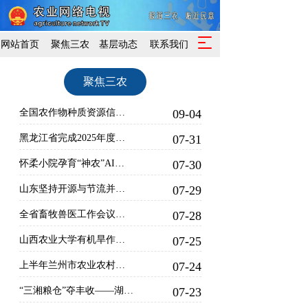
T
网站首页
聚焦三农
基层动态
联系我们
o
g
聚焦三农
g
l
e
全国农作物种质资源信息平台上线试运行
09-04
n
a
黑龙江省完成2025年度驻村帮扶力量优化调整 7408名驻村干部奔赴乡村振兴一线
07-31
v
怀柔小院孕育“神农”AI农场
07-30
i
g
山东坚持开源与节流并重、增产与减损并行，推动各环节落实节粮减损 全链条节粮减损，山东有“粮”策
07-29
a
t
全省畜牧兽医工作会议暨动物疫情形势会商会在驻马店市召开
07-28
i
o
山西农业大学有机旱作农业重点实验室 牵头建设的“秸秆聚乳酸可降解地膜中试平台”启用
07-25
n
上半年兰州市农业农村经济稳中向好
07-24
“三湘粮仓”夺丰收——湖南半年经济观察之一
07-23