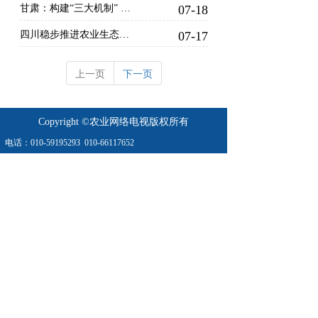
甘肃：构建“三大机制” 打通种养循环堵点
07-18
四川稳步推进农业生态资源环境保护工作 “十四五”时期 我们收获了这些成果
07-17
上一页
下一页
Copyright ©农业网络电视版权所有
电话：
010-59195293
010-66117652
地址：农业农村部北区16/18号楼
农业农村部农村经济研究中心南楼
业务：010- 66067899  
010-66167899
京公网安11010802023304号
京ICP备2021023101号